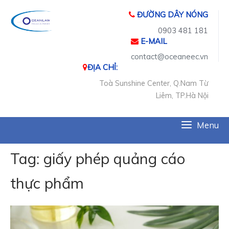
Skip
ĐƯỜNG DÂY NÓNG
to
content
0903 481 181
E-MAIL
contact@oceaneec.vn
ĐỊA CHỈ:
Toà Sunshine Center, Q.Nam Từ
Liêm, TP.Hà Nội
M
Menu
Tag:
giấy phép quảng cáo
thực phẩm