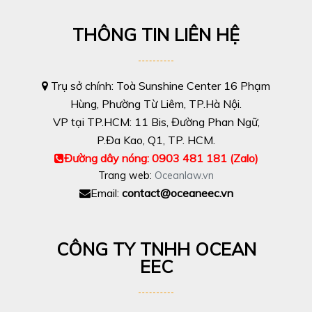
THÔNG TIN LIÊN HỆ
Trụ sở chính: Toà Sunshine Center 16 Phạm
Hùng, Phường Từ Liêm, TP.Hà Nội.
VP tại TP.HCM: 11 Bis, Đường Phan Ngữ,
P.Đa Kao, Q1, TP. HCM.
Đường dây nóng:
0903 481 181‬
(Zalo)
Trang web:
Oceanlaw.vn
Email:
contact
@oceaneec.vn
CÔNG TY TNHH OCEAN
EEC